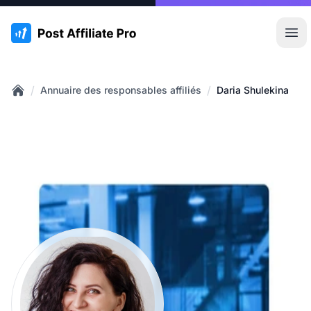
:site.title
Ouvr
/
/
Annuaire des responsables affiliés
Daria Shulekina
Home