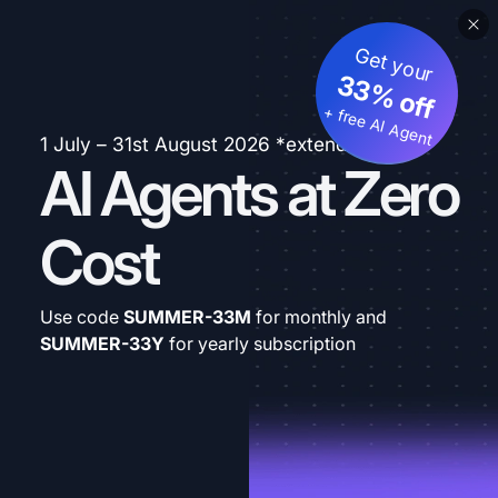
Get your
33% off
+ free AI Agent
1 July – 31st August 2026 *extended
AI Agents at Zero
Cost
Use code
SUMMER-33M
for monthly and
SUMMER-33Y
for yearly subscription