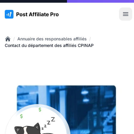
:site.title
Ouvr
/
/
Annuaire des responsables affiliés
Home
Contact du département des affiliés CPINAP