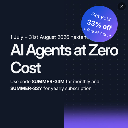
Get your
33% off
+ free AI Agent
1 July – 31st August 2026 *extended
AI Agents at Zero
Cost
Use code
SUMMER-33M
for monthly and
SUMMER-33Y
for yearly subscription