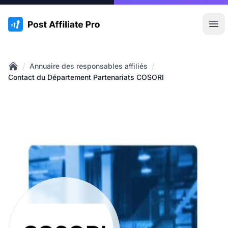
:site.title
Ouvr
/
/
Annuaire des responsables affiliés
Home
Contact du Département Partenariats COSORI