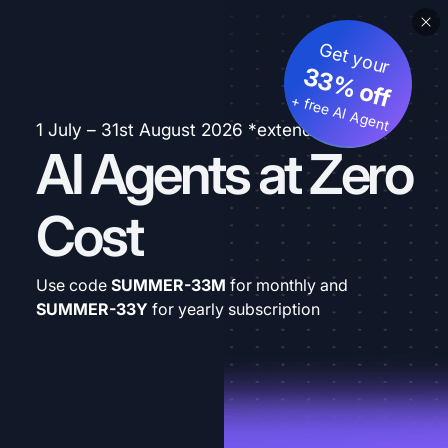
Get your
33% off
+ free AI Agent
1 July – 31st August 2026 *extended
AI Agents at Zero
Cost
Use code
SUMMER-33M
for monthly and
SUMMER-33Y
for yearly subscription