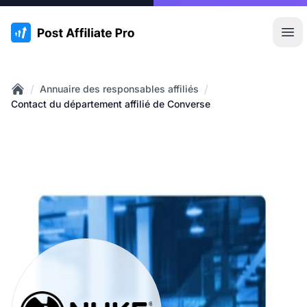
:site.title
Ouvr
/
/
Annuaire des responsables affiliés
Home
Contact du département affilié de Converse