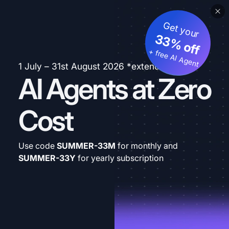
Get your
33% off
+ free AI Agent
1 July – 31st August 2026 *extended
AI Agents at Zero
Cost
Use code
SUMMER-33M
for monthly and
SUMMER-33Y
for yearly subscription