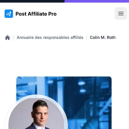
:site.title
Ouvr
/
/
Annuaire des responsables affiliés
Colin M. Roth
Home