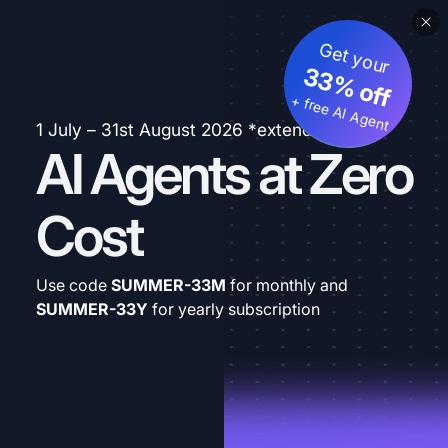
Get your
33% off
+ free AI Agent
1 July – 31st August 2026 *extended
AI Agents at Zero
Cost
Use code
SUMMER-33M
for monthly and
SUMMER-33Y
for yearly subscription