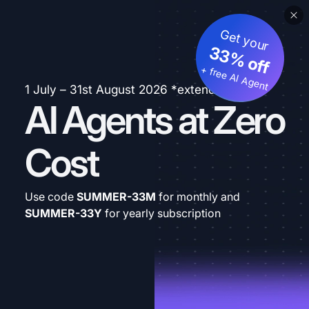
Get your
33% off
+ free AI Agent
1 July – 31st August 2026 *extended
AI Agents at Zero
Cost
Use code
SUMMER-33M
for monthly and
SUMMER-33Y
for yearly subscription