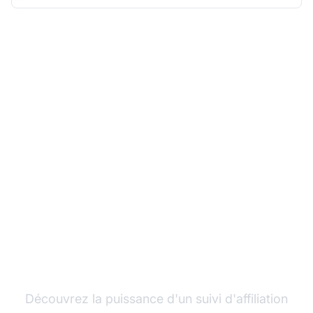
Développez votre
programme d'affiliation
avec Post Affiliate Pro
Découvrez la puissance d'un suivi d'affiliation