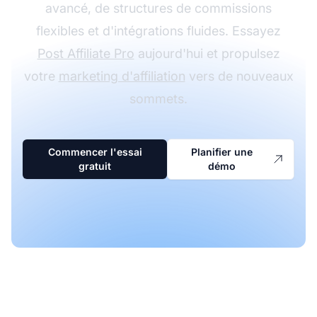
avancé, de structures de commissions
flexibles et d'intégrations fluides. Essayez
Post Affiliate Pro
aujourd'hui et propulsez
votre
marketing d'affiliation
vers de nouveaux
sommets.
Commencer l'essai
Planifier une
gratuit
démo