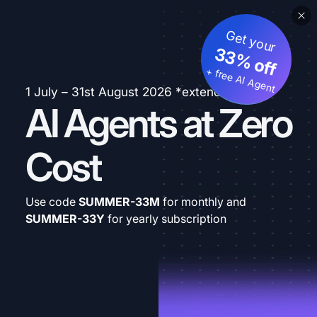
Get your
33% off
+ free AI Agent
1 July – 31st August 2026 *extended
AI Agents at Zero
Cost
Use code
SUMMER-33M
for monthly and
SUMMER-33Y
for yearly subscription