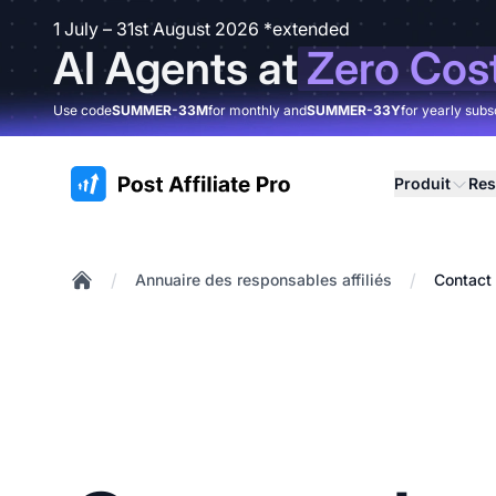
1 July – 31st August 2026 *extended
AI Agents at
Zero Cos
Use code
SUMMER-33M
for monthly and
SUMMER-33Y
for yearly subs
:site.title
Produit
Res
/
/
Annuaire des responsables affiliés
Contact 
Home