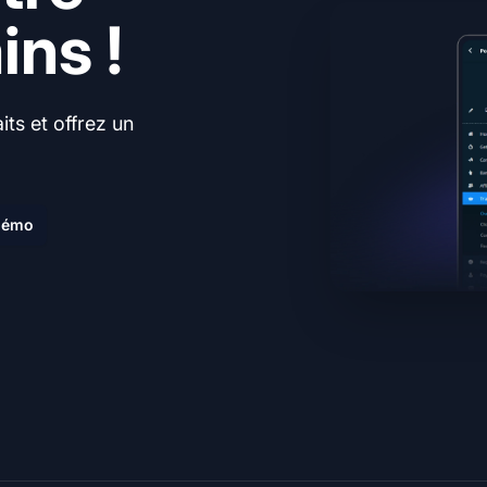
ns !
ts et offrez un
.
 démo