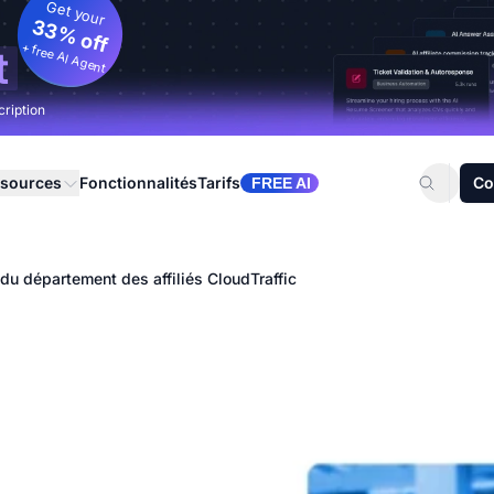
Get your
33% off
+ free AI Agent
t
cription
sources
Fonctionnalités
Tarifs
Co
FREE AI
du département des affiliés CloudTraffic