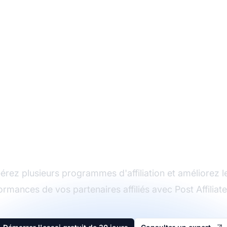
Le leader du logiciel
d'affiliation
érez plusieurs programmes d'affiliation et améliorez l
ormances de vos partenaires affiliés avec Post Affiliate