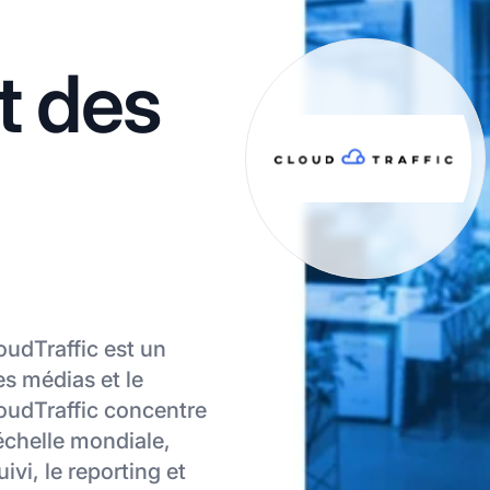
t des
oudTraffic est un
les médias et le
loudTraffic concentre
’échelle mondiale,
ivi, le reporting et