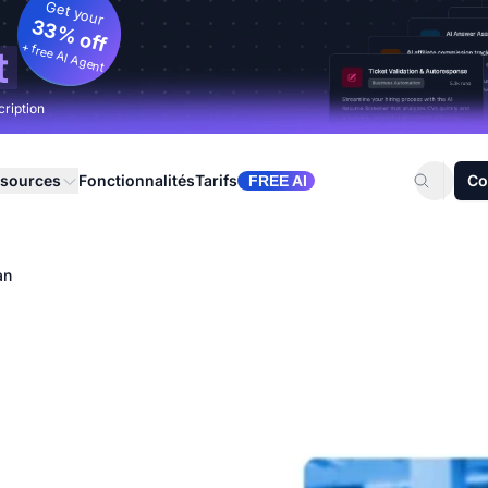
Get your
33% off
+ free AI Agent
t
cription
sources
Fonctionnalités
Tarifs
Co
FREE AI
an