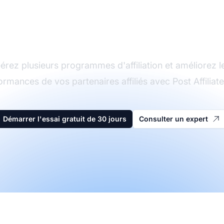
Le leader du logiciel
d'affiliation
érez plusieurs programmes d'affiliation et améliorez l
ormances de vos partenaires affiliés avec Post Affiliate
Démarrer l'essai gratuit de 30 jours
Consulter un expert