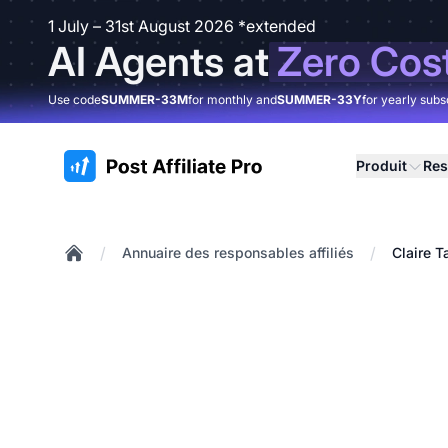
1 July – 31st August 2026 *extended
AI Agents at
Zero Cos
Use code
SUMMER-33M
for monthly and
SUMMER-33Y
for yearly subs
:site.title
Produit
Res
/
/
Annuaire des responsables affiliés
Claire T
Home