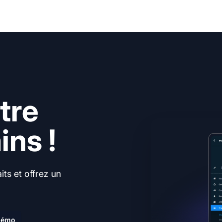
tre
ns !
ts et offrez un
.
 démo