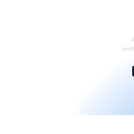
G
perf