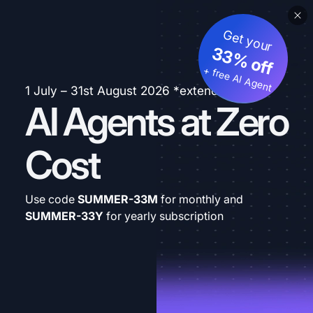
Get your
33% off
+ free AI Agent
1 July – 31st August 2026 *extended
AI Agents at Zero
Cost
Use code
SUMMER-33M
for monthly and
SUMMER-33Y
for yearly subscription