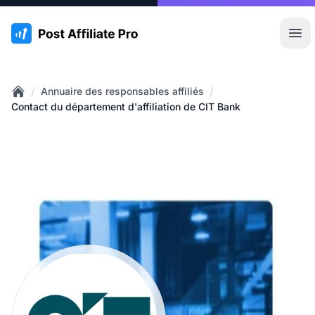
:site.title
Ouvr
/
/
Annuaire des responsables affiliés
Home
Contact du département d'affiliation de CIT Bank