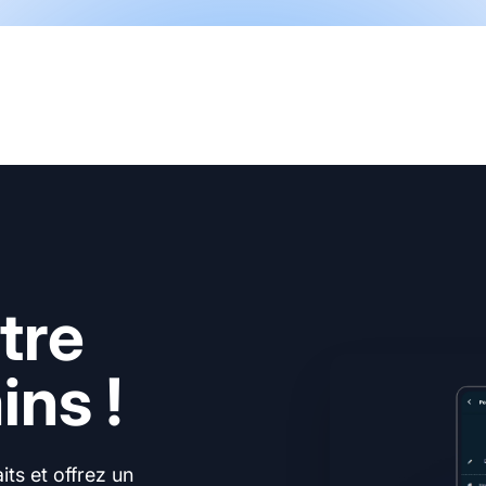
tre
ns !
ts et offrez un