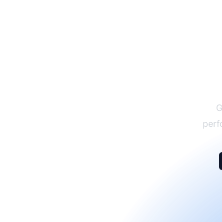
G
perf