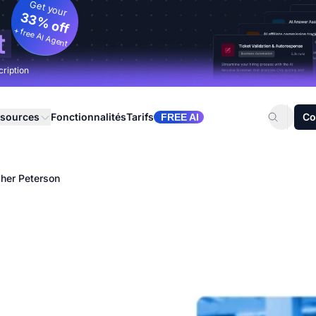
Get your
33% off
+ free AI Agent
t
cription
sources
Fonctionnalités
Tarifs
Co
FREE AI
pher Peterson