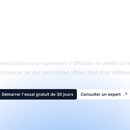
Le leader du logiciel
d'affiliation
érez plusieurs programmes d'affiliation et améliorez l
ormances de vos partenaires affiliés avec Post Affiliate
Démarrer l'essai gratuit de 30 jours
Consulter un expert