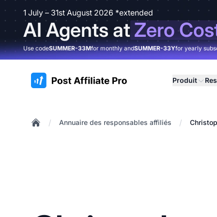
1 July – 31st August 2026 *extended
AI Agents at
Zero Cos
Use code
SUMMER-33M
for monthly and
SUMMER-33Y
for yearly subs
:site.title
Produit
Res
/
/
Annuaire des responsables affiliés
Christo
Home