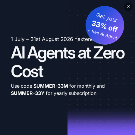
Get your
33% off
+ free AI Agent
1 July – 31st August 2026 *extended
AI Agents at Zero
Cost
Use code
SUMMER-33M
for monthly and
SUMMER-33Y
for yearly subscription