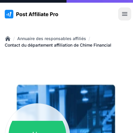
:site.title
Ouvr
/
/
Annuaire des responsables affiliés
Home
Contact du département affiliation de Chime Financial