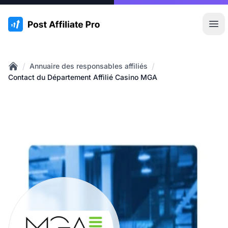
:site.title
Ouvr
/
/
Annuaire des responsables affiliés
Home
Contact du Département Affilié Casino MGA