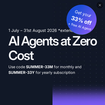
Get your
33% off
+ free AI Agent
1 July – 31st August 2026 *extended
AI Agents at Zero
Cost
Use code
SUMMER-33M
for monthly and
SUMMER-33Y
for yearly subscription