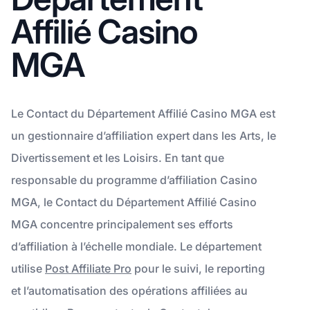
Affilié Casino
MGA
Le Contact du Département Affilié Casino MGA est
un gestionnaire d’affiliation expert dans les Arts, le
Divertissement et les Loisirs. En tant que
responsable du programme d’affiliation Casino
MGA, le Contact du Département Affilié Casino
MGA concentre principalement ses efforts
d’affiliation à l’échelle mondiale. Le département
utilise
Post Affiliate Pro
pour le suivi, le reporting
et l’automatisation des opérations affiliées au