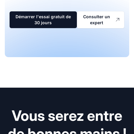
Démarrer l'essai gratuit de
Consulter un
30 jours
expert
Vous serez entre
de bonnes mains !