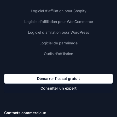
Logiciel d'affiliation pour Shopify
Logiciel d'affiliation pour WooCommerce
Logiciel d'affiliation pour WordPress
Logiciel de parrainage
Outils d'affiliation
Démarrer l'essai gratuit
Consulter un expert
Contacts commerciaux