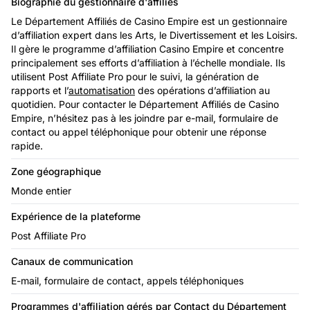
Biographie du gestionnaire d'affiliés
Le Département Affiliés de Casino Empire est un gestionnaire
d’affiliation expert dans les Arts, le Divertissement et les Loisirs.
Il gère le programme d’affiliation Casino Empire et concentre
principalement ses efforts d’affiliation à l’échelle mondiale. Ils
utilisent Post Affiliate Pro pour le suivi, la génération de
rapports et l’
automatisation
des opérations d’affiliation au
quotidien. Pour contacter le Département Affiliés de Casino
Empire, n’hésitez pas à les joindre par e-mail, formulaire de
contact ou appel téléphonique pour obtenir une réponse
rapide.
Zone géographique
Monde entier
Expérience de la plateforme
Post Affiliate Pro
Canaux de communication
E-mail, formulaire de contact, appels téléphoniques
Programmes d'affiliation
gérés par Contact du Département