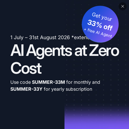
Get your
33% off
+ free AI Agent
1 July – 31st August 2026 *extended
AI Agents at Zero
Cost
Use code
SUMMER-33M
for monthly and
SUMMER-33Y
for yearly subscription