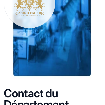
Contact du
Département