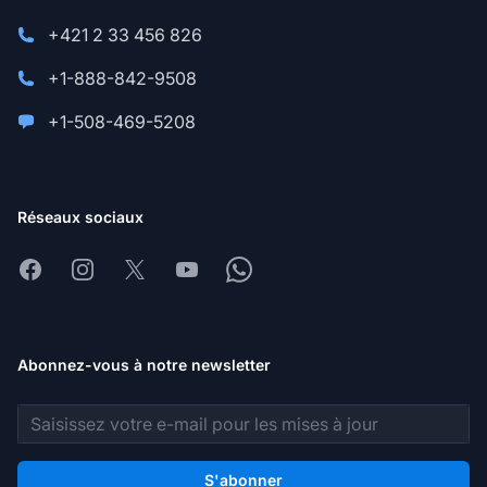
+421 2 33 456 826
+1-888-842-9508
+1-508-469-5208
Réseaux sociaux
Facebook
Instagram
X
Youtube
Whatsapp
Abonnez-vous à notre newsletter
Adresse e-mail
S'abonner