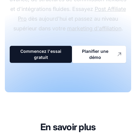
et d'intégrations fluides. Essayez
Post Affiliate
Pro
dès aujourd'hui et passez au niveau
supérieur dans votre
marketing d'affiliation
.
Commencez l'essai
Planifier une
gratuit
démo
En savoir plus