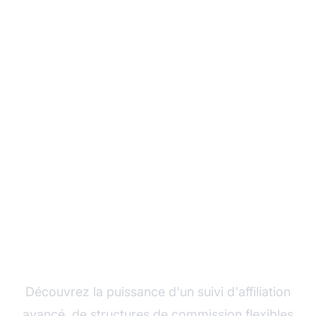
Développez votre
programme d'affiliation
avec Post Affiliate Pro
Découvrez la puissance d'un suivi d'affiliation
avancé, de structures de commission flexibles