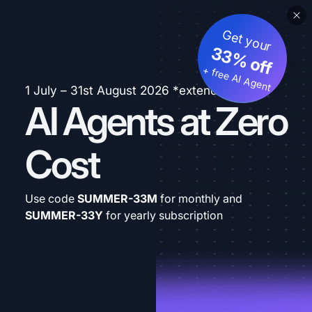
Get your
33% off
+ free AI Agent
1 July – 31st August 2026 *extended
AI Agents at Zero
Cost
Use code
SUMMER-33M
for monthly and
SUMMER-33Y
for yearly subscription