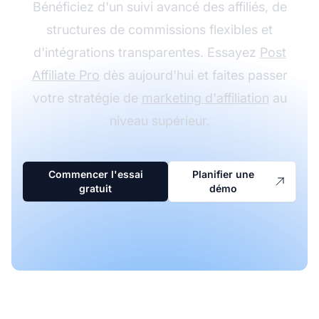
Bénéficiez d'un suivi avancé des affiliés, de
structures de commissions flexibles et
d'intégrations transparentes. Essayez
Post
Affiliate Pro
dès aujourd'hui et faites passer
votre stratégie de
marketing d'affiliation
au
niveau supérieur.
Commencer l'essai
Planifier une
gratuit
démo