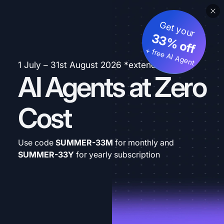
Get your
33% off
+ free AI Agent
1 July – 31st August 2026 *extended
AI Agents at Zero
Cost
Use code
SUMMER-33M
for monthly and
SUMMER-33Y
for yearly subscription