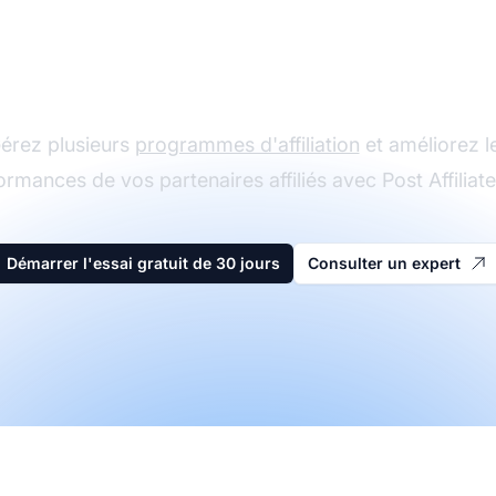
Le leader du logiciel
d'affiliation
érez plusieurs
programmes d'affiliation
et améliorez l
ormances de vos partenaires affiliés avec Post Affiliate
Démarrer l'essai gratuit de 30 jours
Consulter un expert