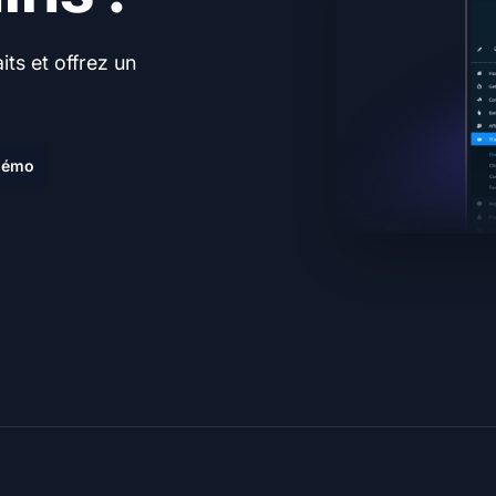
ts et offrez un
.
 démo