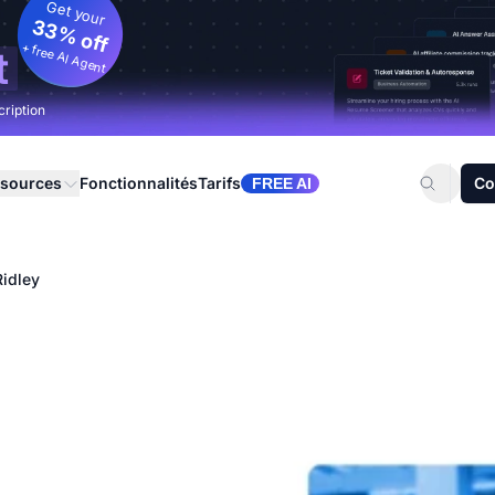
Get your
33% off
+ free AI Agent
t
cription
sources
Fonctionnalités
Tarifs
Co
FREE AI
Ridley