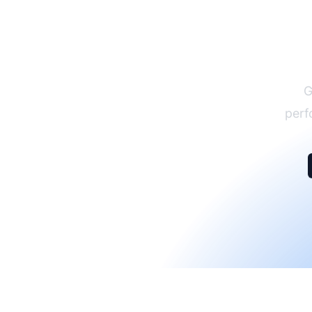
G
perf