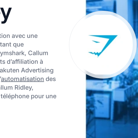
ey
ation avec une
 tant que
 Gymshark, Callum
 d’affiliation à
 Rakuten Advertising
’
automatisation
des
allum Ridley,
ar téléphone pour une