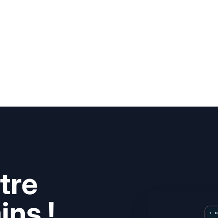
tre
ns !