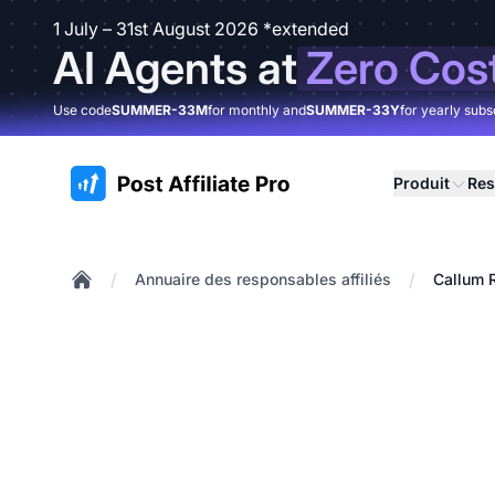
1 July – 31st August 2026 *extended
AI Agents at
Zero Cos
Use code
SUMMER-33M
for monthly and
SUMMER-33Y
for yearly subs
:site.title
Produit
Res
/
/
Annuaire des responsables affiliés
Callum 
Home