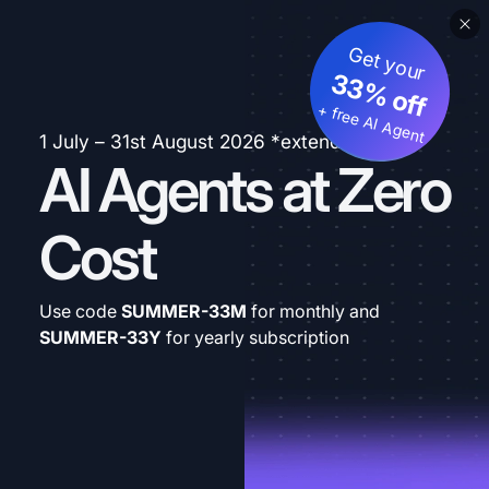
Get your
33% off
+ free AI Agent
1 July – 31st August 2026 *extended
AI Agents at Zero
Cost
Use code
SUMMER-33M
for monthly and
SUMMER-33Y
for yearly subscription