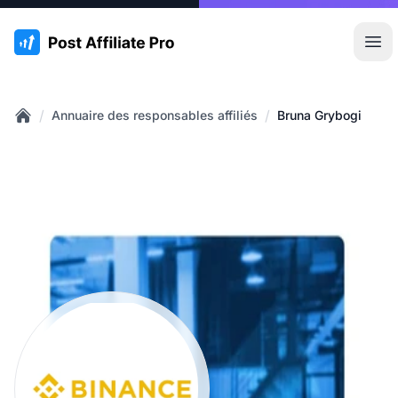
:site.title
Ouvr
/
/
Annuaire des responsables affiliés
Bruna Grybogi
Home