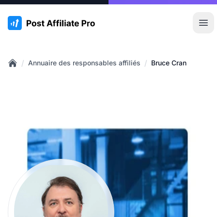
:site.title
Ouvr
/
/
Annuaire des responsables affiliés
Bruce Cran
Home