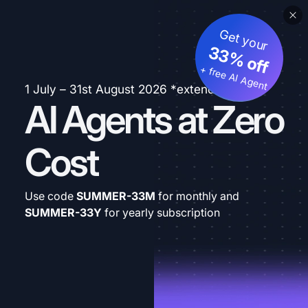
Get your
33% off
+ free AI Agent
1 July – 31st August 2026 *extended
AI Agents at Zero
Cost
Use code
SUMMER-33M
for monthly and
SUMMER-33Y
for yearly subscription