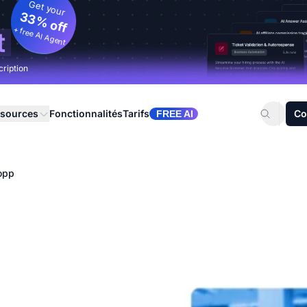
Get your
33% off
+ free AI Agent
t
cription
sources
Fonctionnalités
Tarifs
Co
FREE AI
opp