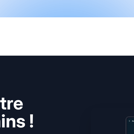
tre
ns !