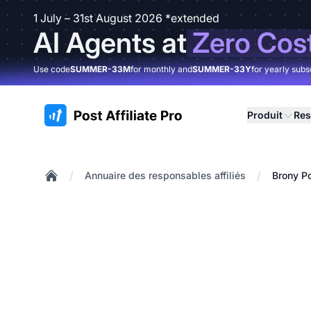
1 July – 31st August 2026 *extended
AI Agents at
Zero Cos
Use code
SUMMER-33M
for monthly and
SUMMER-33Y
for yearly subs
:site.title
Produit
Res
/
/
Annuaire des responsables affiliés
Brony P
Home