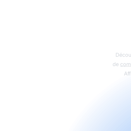
Dév
d'af
Découv
de
com
Aff