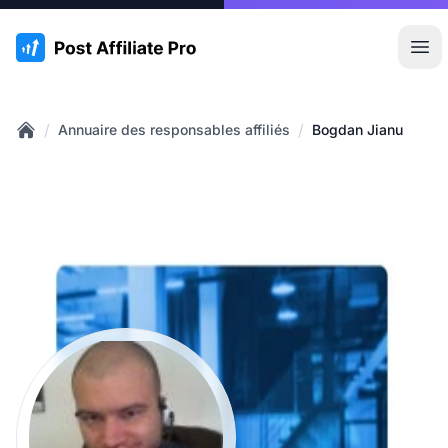
:site.title
Ouvr
/
/
Annuaire des responsables affiliés
Bogdan Jianu
Home