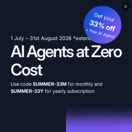
Get your
33% off
+ free AI Agent
1 July – 31st August 2026 *extended
AI Agents at Zero
Cost
Use code
SUMMER-33M
for monthly and
SUMMER-33Y
for yearly subscription