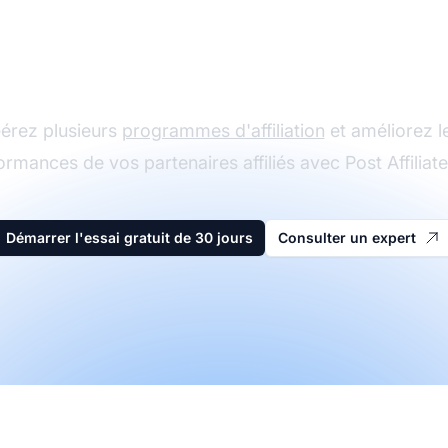
Le leader du logiciel
d'affiliation
érez plusieurs
programmes d'affiliation
et améliorez l
ormances de vos partenaires affiliés avec Post Affiliate
Démarrer l'essai gratuit de 30 jours
Consulter un expert