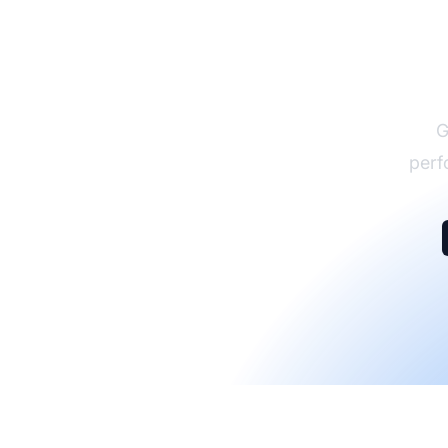
G
perf