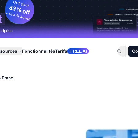
Get your
33% off
+ free AI Agent
t
cription
sources
Fonctionnalités
Tarifs
Co
FREE AI
e Franc