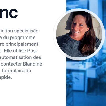
anc
liation spécialisée
ble du programme
ntre principalement
. Elle utilise
Post
l’automatisation des
r contacter Blandine
, formulaire de
apide.