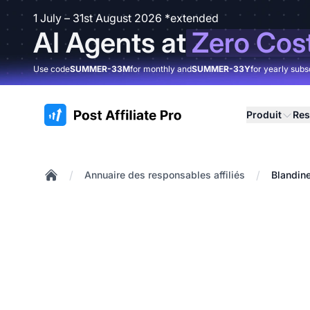
1 July – 31st August 2026 *extended
AI Agents at
Zero Cos
Use code
SUMMER-33M
for monthly and
SUMMER-33Y
for yearly subs
:site.title
Produit
Res
/
/
Annuaire des responsables affiliés
Blandin
Home