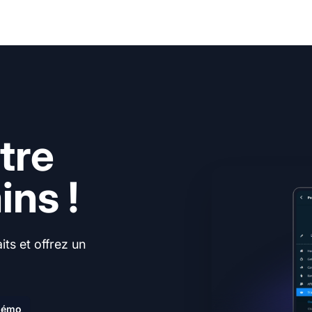
tre
ns !
ts et offrez un
.
 démo