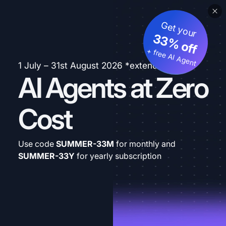
Get your
33% off
+ free AI Agent
1 July – 31st August 2026 *extended
AI Agents at Zero
Cost
Use code
SUMMER-33M
for monthly and
SUMMER-33Y
for yearly subscription