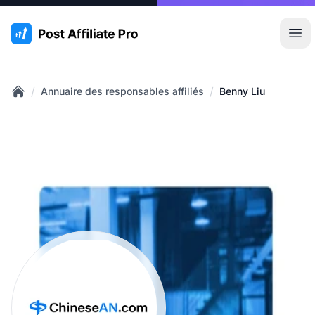
:site.title
Ouvr
/
/
Annuaire des responsables affiliés
Benny Liu
Home