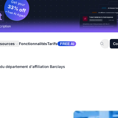
Get your
33% off
+ free AI Agent
t
cription
sources
Fonctionnalités
Tarifs
Co
FREE AI
du département d'affiliation Barclays