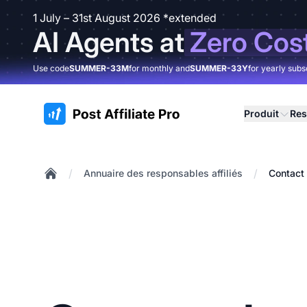
1 July – 31st August 2026 *extended
AI Agents at
Zero Cos
Use code
SUMMER-33M
for monthly and
SUMMER-33Y
for yearly subs
:site.title
Produit
Res
/
/
Annuaire des responsables affiliés
Contact 
Home