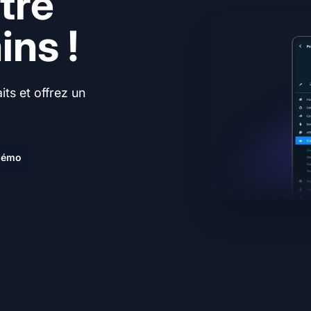
tre
ns !
ts et offrez un
.
 démo