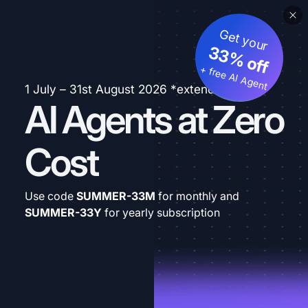
Get your
33% off
+ free AI Agent
1 July – 31st August 2026 *extended
AI Agents at Zero
Cost
Use code
SUMMER-33M
for monthly and
SUMMER-33Y
for yearly subscription