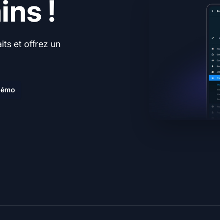
ns !
ts et offrez un
.
 démo