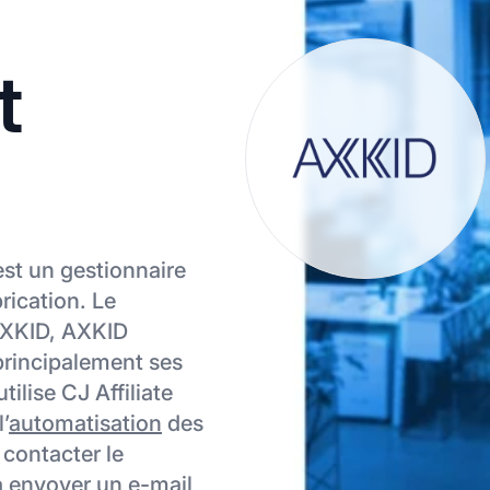
t
D
est un gestionnaire
brication. Le
 AXKID, AXKID
principalement ses
utilise CJ Affiliate
’
automatisation
des
 contacter le
à envoyer un e-mail