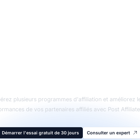
Le leader du logiciel
d'affiliation
érez plusieurs programmes d'affiliation et améliorez l
ormances de vos partenaires affiliés avec Post Affiliate
Démarrer l'essai gratuit de 30 jours
Consulter un expert