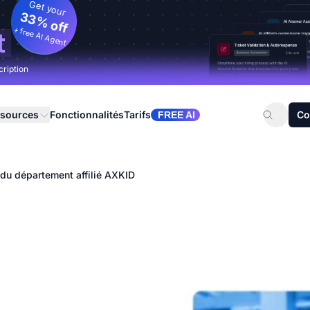
Get your
33% off
+ free AI Agent
t
cription
sources
Fonctionnalités
Tarifs
Co
FREE AI
du département affilié AXKID