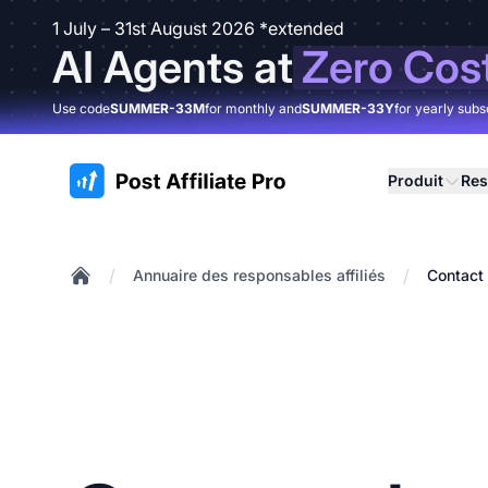
1 July – 31st August 2026 *extended
AI Agents at
Zero Cos
Use code
SUMMER-33M
for monthly and
SUMMER-33Y
for yearly subs
:site.title
Produit
Res
/
/
Annuaire des responsables affiliés
Contact 
Home