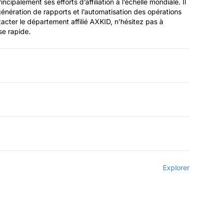
ipalement ses efforts d’affiliation à l’échelle mondiale. Il
la génération de rapports et l’automatisation des opérations
ntacter le département affilié AXKID, n’hésitez pas à
se rapide.
Explorer