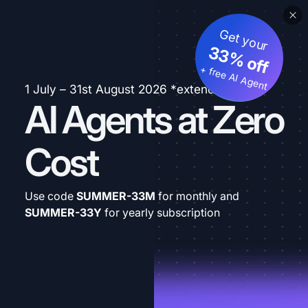
Get your
33% off
+ free AI Agent
1 July – 31st August 2026 *extended
AI Agents at Zero
Cost
Use code
SUMMER-33M
for monthly and
SUMMER-33Y
for yearly subscription