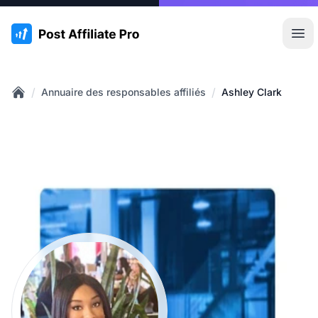
:site.title
Ouvr
/
/
Annuaire des responsables affiliés
Ashley Clark
Home