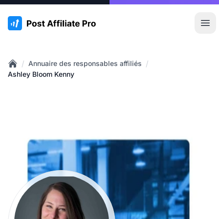
:site.title
Ouvr
/
/
Annuaire des responsables affiliés
Home
Ashley Bloom Kenny