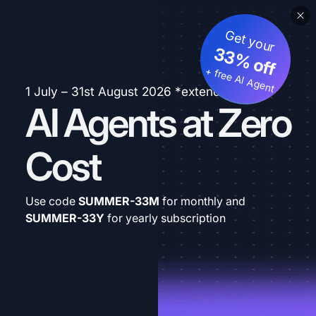
Get your
33% off
+ free AI Agent
1 July – 31st August 2026 *extended
AI Agents at Zero
Cost
Use code
SUMMER-33M
for monthly and
SUMMER-33Y
for yearly subscription