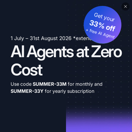
Get your
33% off
+ free AI Agent
1 July – 31st August 2026 *extended
AI Agents at Zero
Cost
Use code
SUMMER-33M
for monthly and
SUMMER-33Y
for yearly subscription