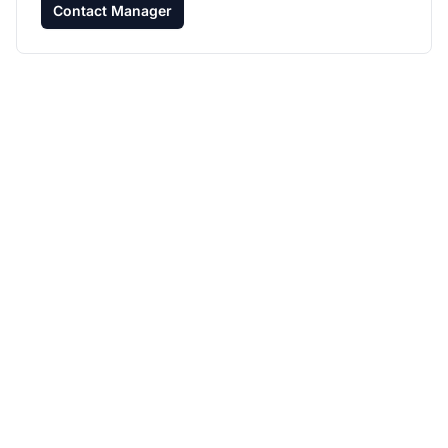
Contact Manager
Développez votre
programme d'affiliation
avec Post Affiliate Pro