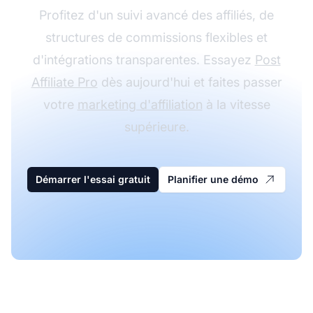
Profitez d'un suivi avancé des affiliés, de
structures de commissions flexibles et
d'intégrations transparentes. Essayez
Post
Affiliate Pro
dès aujourd'hui et faites passer
votre
marketing d'affiliation
à la vitesse
supérieure.
Démarrer l'essai gratuit
Planifier une démo