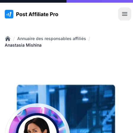
:site.title
Ouvr
/
/
Annuaire des responsables affiliés
Home
Anastasia Mishina