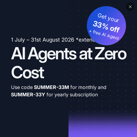
Get your
33% off
+ free AI Agent
1 July – 31st August 2026 *extended
AI Agents at Zero
Cost
Use code
SUMMER-33M
for monthly and
SUMMER-33Y
for yearly subscription