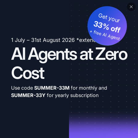
Get your
33% off
+ free AI Agent
1 July – 31st August 2026 *extended
AI Agents at Zero
Cost
Use code
SUMMER-33M
for monthly and
SUMMER-33Y
for yearly subscription