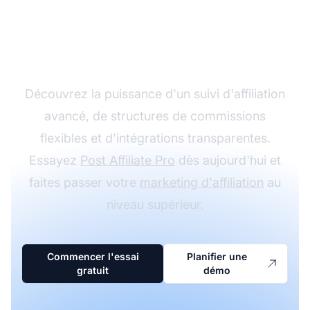
programme d'affiliation
avec Post Affiliate Pro
Découvrez la puissance d'un suivi d'affiliation
avancé, de structures de commissions
flexibles et d'intégrations transparentes.
Essayez
Post Affiliate Pro
dès aujourd'hui et
faites passer votre
marketing d'affiliation
au
niveau supérieur.
Commencer l'essai
Planifier une
gratuit
démo