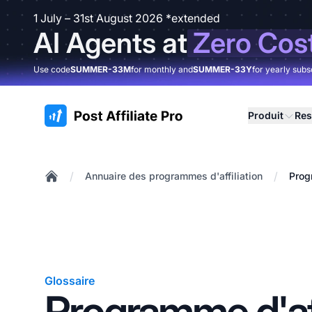
1 July – 31st August 2026 *extended
AI Agents at
Zero Cos
Use code
SUMMER-33M
for monthly and
SUMMER-33Y
for yearly subs
:site.title
Produit
Res
/
/
Annuaire des programmes d'affiliation
Prog
Home
Glossaire
Programme d'aff