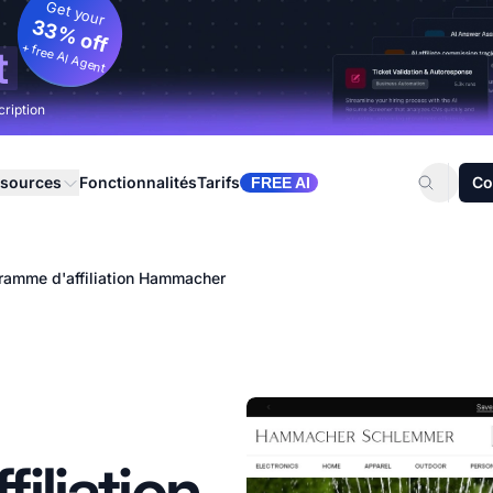
Get your
33% off
+ free AI Agent
t
cription
sources
Fonctionnalités
Tarifs
Co
FREE AI
ramme d'affiliation Hammacher
iliation