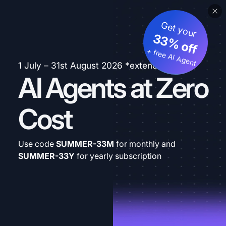
Get your
33% off
+ free AI Agent
1 July – 31st August 2026 *extended
AI Agents at Zero
Cost
Use code
SUMMER-33M
for monthly and
SUMMER-33Y
for yearly subscription