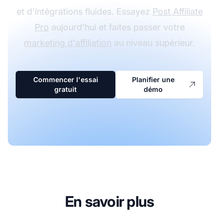
et d'intégrations fluides. Essayez
Post Affiliate
Pro
aujourd'hui et faites passer votre
marketing d'affiliation
au niveau supérieur.
Commencer l'essai
Planifier une
gratuit
démo
En savoir plus