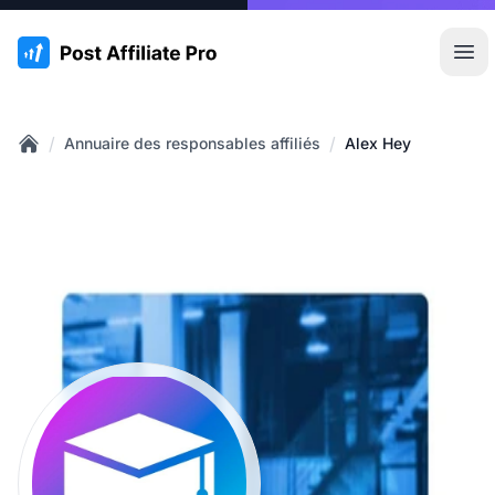
:site.title
Ouvr
/
/
Annuaire des responsables affiliés
Alex Hey
Home