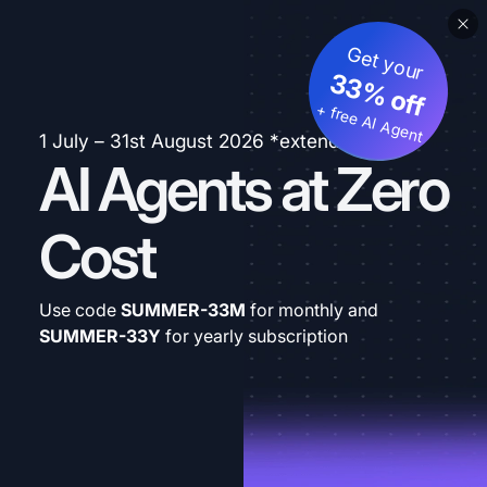
Get your
33% off
+ free AI Agent
1 July – 31st August 2026 *extended
AI Agents at Zero
Cost
Use code
SUMMER-33M
for monthly and
SUMMER-33Y
for yearly subscription