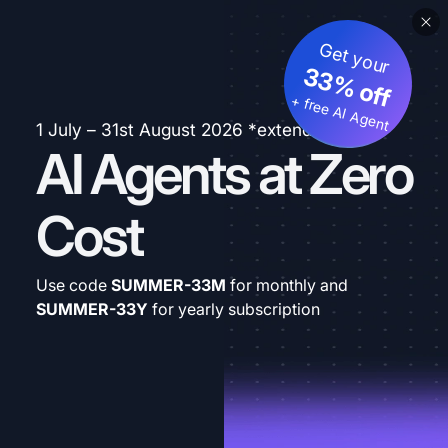
Get your
33% off
+ free AI Agent
1 July – 31st August 2026 *extended
AI Agents at Zero
Cost
Use code
SUMMER-33M
for monthly and
SUMMER-33Y
for yearly subscription