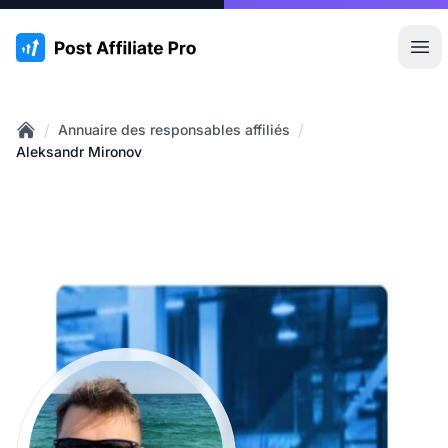
:site.title
Ouvr
/
/
Annuaire des responsables affiliés
Home
Aleksandr Mironov