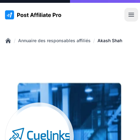
:site.title
Ouvr
/
/
Annuaire des responsables affiliés
Akash Shah
Home