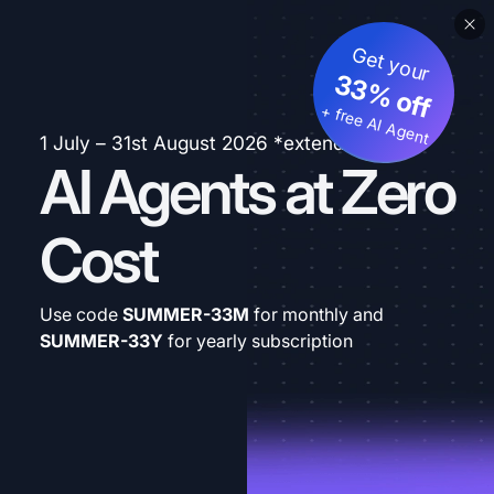
Get your
33% off
+ free AI Agent
1 July – 31st August 2026 *extended
AI Agents at Zero
Cost
Use code
SUMMER-33M
for monthly and
SUMMER-33Y
for yearly subscription