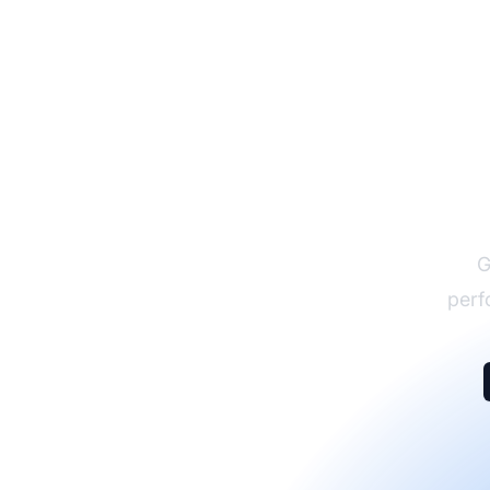
G
perf