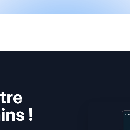
tre
ns !