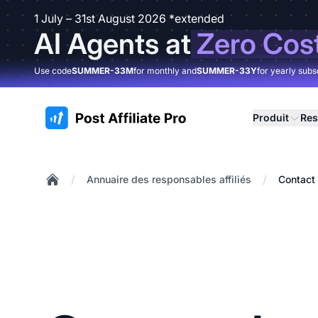
1 July – 31st August 2026 *extended
AI Agents at
Zero Cos
Use code
SUMMER-33M
for monthly and
SUMMER-33Y
for yearly subs
:site.title
Produit
Res
/
/
Annuaire des responsables affiliés
Contact 
Home