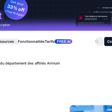
Get your
33% off
+ free AI Agent
t
cription
sources
Fonctionnalités
Tarifs
Co
FREE AI
du département des affiliés Airinum