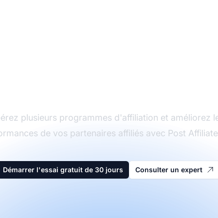
Le leader du logiciel
d'affiliation
érez plusieurs programmes d'affiliation et améliorez l
ormances de vos partenaires affiliés avec Post Affiliate
Démarrer l'essai gratuit de 30 jours
Consulter un expert