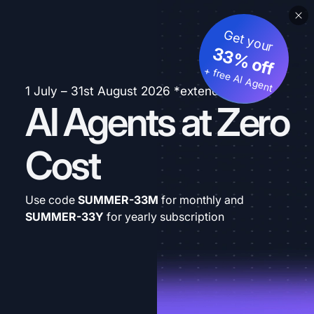
Get your
33% off
+ free AI Agent
1 July – 31st August 2026 *extended
AI Agents at Zero
Cost
Use code
SUMMER-33M
for monthly and
SUMMER-33Y
for yearly subscription