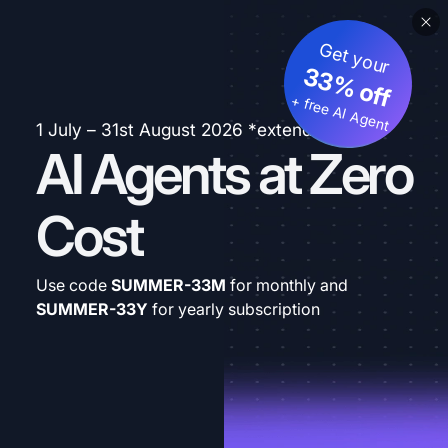
Get your
33% off
+ free AI Agent
1 July – 31st August 2026 *extended
AI Agents at Zero
Cost
Use code
SUMMER-33M
for monthly and
SUMMER-33Y
for yearly subscription