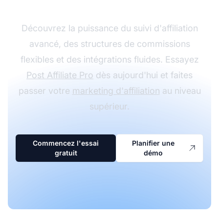
Découvrez la puissance du suivi d'affiliation
avancé, des structures de commissions
flexibles et des intégrations fluides. Essayez
Post Affiliate Pro
dès aujourd'hui et faites
passer votre
marketing d'affiliation
au niveau
supérieur.
Commencez l'essai
Planifier une
gratuit
démo