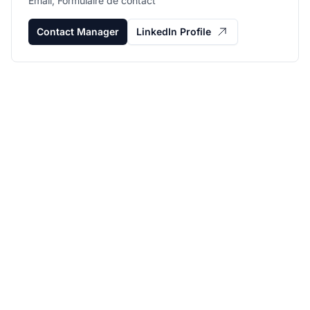
Email, Formulaire de contact
Contact Manager
LinkedIn Profile
Développez votre
programme d'affiliation
avec Post Affiliate Pro