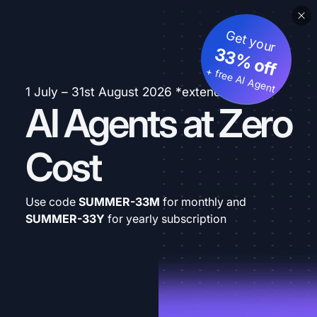
Get your
33% off
+ free AI Agent
1 July – 31st August 2026 *extended
AI Agents at Zero
Cost
Use code
SUMMER-33M
for monthly and
SUMMER-33Y
for yearly subscription