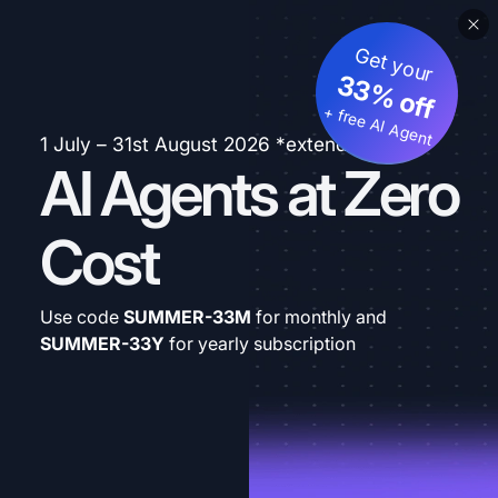
Get your
33% off
+ free AI Agent
1 July – 31st August 2026 *extended
AI Agents at Zero
Cost
Use code
SUMMER-33M
for monthly and
SUMMER-33Y
for yearly subscription