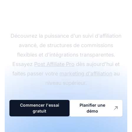
programme d'affiliation
avec Post Affiliate Pro
Découvrez la puissance d'un suivi d'affiliation
avancé, de structures de commissions
flexibles et d'intégrations transparentes.
Essayez
Post Affiliate Pro
dès aujourd'hui et
faites passer votre
marketing d'affiliation
au
niveau supérieur.
Commencer l'essai
Planifier une
gratuit
démo