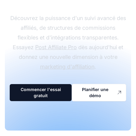
Découvrez la puissance d'un suivi avancé des
affiliés, de structures de commissions
flexibles et d'intégrations transparentes.
Essayez
Post Affiliate Pro
dès aujourd'hui et
donnez une nouvelle dimension à votre
marketing d'affiliation
.
Commencer l'essai
Planifier une
gratuit
démo