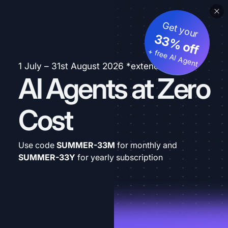
Get your
33% off
+ free AI Agent
1 July – 31st August 2026 *extended
AI Agents at Zero
Cost
Use code
SUMMER-33M
for monthly and
SUMMER-33Y
for yearly subscription