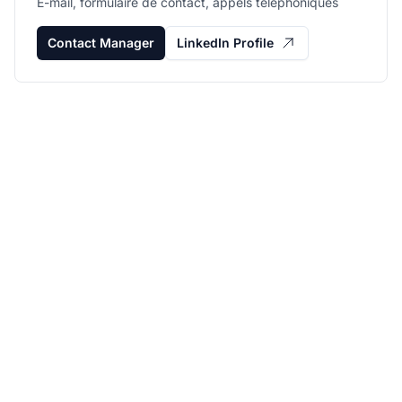
E-mail, formulaire de contact, appels téléphoniques
Contact Manager
LinkedIn Profile
Développez votre
programme d'affiliation
avec Post Affiliate Pro