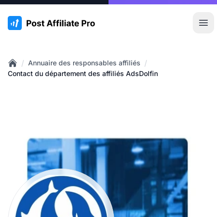
:site.title
Ouvr
/
/
Annuaire des responsables affiliés
Home
Contact du département des affiliés AdsDolfin