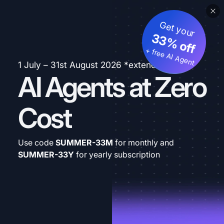
Get your
33% off
+ free AI Agent
1 July – 31st August 2026 *extended
AI Agents at Zero
Cost
Use code
SUMMER-33M
for monthly and
SUMMER-33Y
for yearly subscription