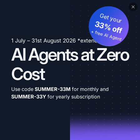
Get your
33% off
+ free AI Agent
1 July – 31st August 2026 *extended
AI Agents at Zero
Cost
Use code
SUMMER-33M
for monthly and
SUMMER-33Y
for yearly subscription