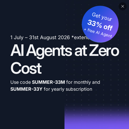
Get your
33% off
+ free AI Agent
1 July – 31st August 2026 *extended
AI Agents at Zero
Cost
Use code
SUMMER-33M
for monthly and
SUMMER-33Y
for yearly subscription