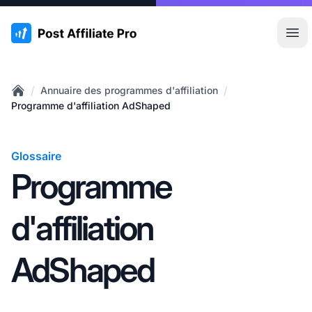
:site.title
Ouvr
/
/
Annuaire des programmes d'affiliation
Home
Programme d'affiliation AdShaped
Glossaire
Programme
d'affiliation
AdShaped