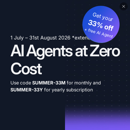
Get your
33% off
+ free AI Agent
1 July – 31st August 2026 *extended
AI Agents at Zero
Cost
Use code
SUMMER-33M
for monthly and
SUMMER-33Y
for yearly subscription