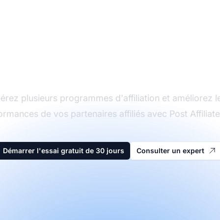
Le leader du logiciel
d'affiliation
érez plusieurs programmes d'affiliation et améliorez l
ormances de vos partenaires affiliés avec Post Affiliate
Démarrer l'essai gratuit de 30 jours
Consulter un expert