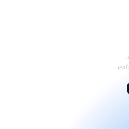
G
perf