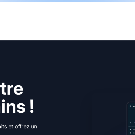
tre
ns !
ts et offrez un
.