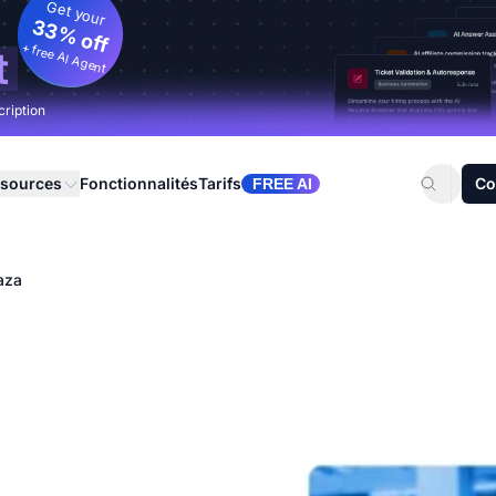
Get your
33% off
+ free AI Agent
t
cription
sources
Fonctionnalités
Tarifs
Co
FREE AI
aza