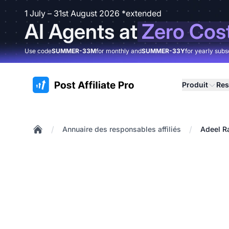
1 July – 31st August 2026 *extended
AI Agents at
Zero Cos
Use code
SUMMER-33M
for monthly and
SUMMER-33Y
for yearly subs
:site.title
Produit
Res
/
/
Annuaire des responsables affiliés
Adeel R
Home