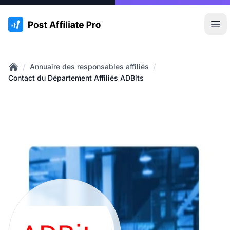
:site.title
Ouvr
/
/
Annuaire des responsables affiliés
Home
Contact du Département Affiliés ADBits