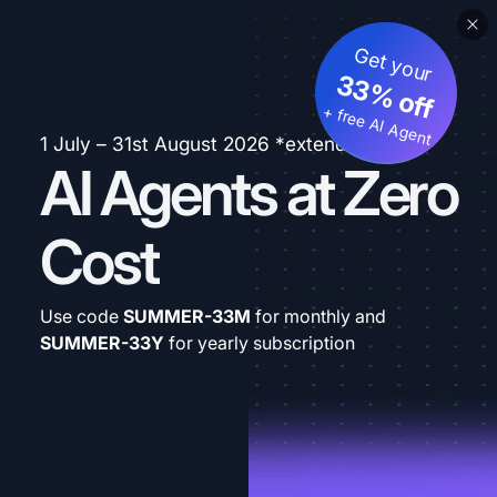
Get your
33% off
+ free AI Agent
1 July – 31st August 2026 *extended
AI Agents at Zero
Cost
Use code
SUMMER-33M
for monthly and
SUMMER-33Y
for yearly subscription