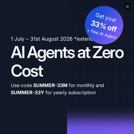
Get your
33% off
+ free AI Agent
1 July – 31st August 2026 *extended
AI Agents at Zero
Cost
Use code
SUMMER-33M
for monthly and
SUMMER-33Y
for yearly subscription