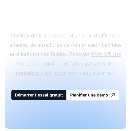
programme d'affiliation
avec Post Affiliate Pro
Profitez de la puissance d'un suivi d'affiliation
avancé, de structures de commission flexibles
et d'intégrations fluides. Essayez
Post Affiliate
Pro
dès aujourd'hui et faites passer votre
marketing d'affiliation
au niveau supérieur.
Démarrer l'essai gratuit
Planifier une démo