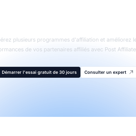
Le leader du logiciel
d'affiliation
érez plusieurs programmes d'affiliation et améliorez l
ormances de vos partenaires affiliés avec Post Affiliate
Démarrer l'essai gratuit de 30 jours
Consulter un expert