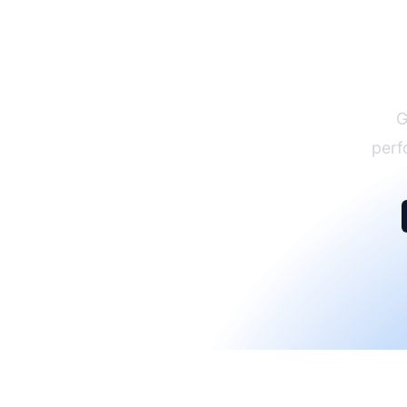
G
perf