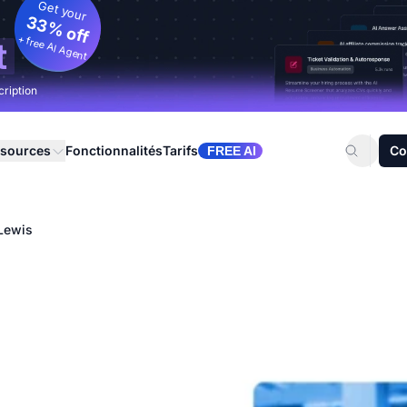
Get your
33% off
+ free AI Agent
t
cription
sources
Fonctionnalités
Tarifs
Co
FREE AI
 Lewis