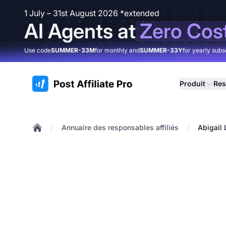
1 July – 31st August 2026 *extended
AI Agents at
Zero Cos
Use code
SUMMER-33M
for monthly and
SUMMER-33Y
for yearly subs
:site.title
Produit
Res
/
/
Annuaire des responsables affiliés
Abigail
Home