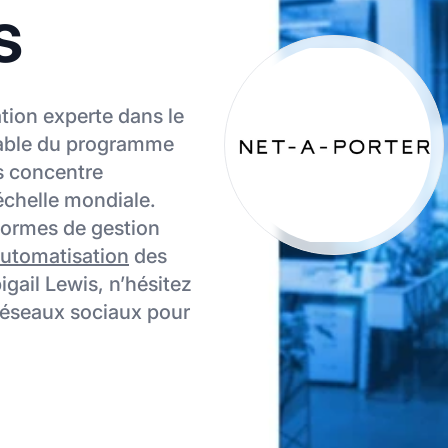
s
ation experte dans le
sable du programme
s concentre
’échelle mondiale.
eformes de gestion
utomatisation
des
igail Lewis, n’hésitez
 réseaux sociaux pour