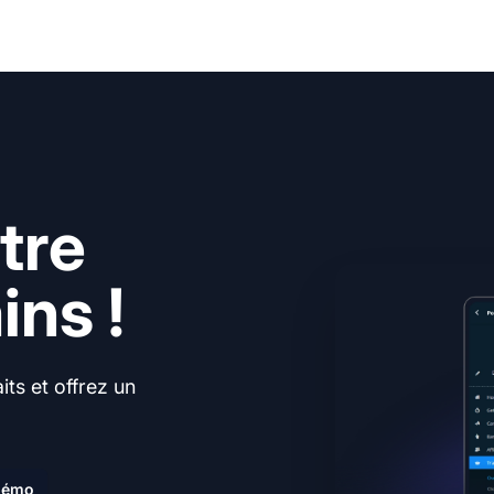
tre
ns !
ts et offrez un
.
 démo